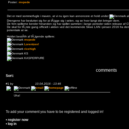
Poster:
mvpede
Det er med sommerfugle i maven, at vi nu igen kan annoncere et hold under
al
Drengene har besluttet sig for at lÃ¦gge sig i selen, og se hvor langt det bringer dem.
De fem spillerne kender hinanden og har spillet sammen i lange perioder siden release af 
De skal for fÃ¸rste gang officielt i aktion ved det kommende Skive LAN i pinsen 2016 fra den 
potentiale at se.
Holdet bestÃ¥r af fÃ¸lgende spillere:
mvpede
Lorentzen!
ricehigh
KS
KASPERPURE
comments
Sort:
#1 by
KASPERPURE
10.04.2016 - 13:46
Uha!
To add your comment you have to be registered and logged in!
•
register now
•
log in