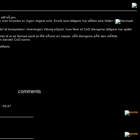
 aM trÃ¸jen.
 over hovedet er, ingen ringere end, Enork som tidligere har slÃ¥et sine folder i
el af bestyrelsen i foreningen Viborg-eSport, hvor flere af CoD drengene tidligere har spillet
mmet til at se fremad samt at fÃ¥ trÃ¦net en masse, sÃ¥ drengene pÃ¥ den mÃ¥de
den danske CoD scene.
Matrix.
comments
- 09:47