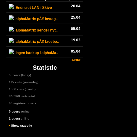
20.04
Endnu et LAN i Skive
25.04
alphaMatrix pÃ¥ instag..
05.04
alphaMatrix sender nyt..
19.03
alphaMatrix pÃ¥ facebo..
05.04
Ingen backup i alphaMa..
MORE
Statistic
50 visits (today)
115 visits (yesterday)
1000 visits (month)
846368 visits total
63 registered users
0 users
online
1 guest
online
•
Show statistic