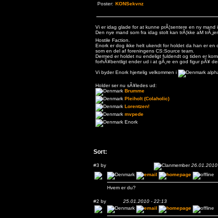
Poster:
KONSekvnz
Vi er idag glade for at kunne prÃ¦sentere en ny mand i
Den nye mand som fra idag stolt kan trÃ¦kke aM trÃ¸jen
Hostile Faction.
Enork er dog ikke helt ukendt for holdet da han er en d
som en del af foreningens CS:Source team.
Dermed er holdet nu endeligt fuldendt og tiden er ko
forhÃ¥bentligt ender ud i at gÃ¸re en god figur pÃ¥ 
Vi byder Enork hjertelig velkommen i
alpha
Holder ser nu sÃ¥ledes ud:
Brumme
Pleiholt (Colaholic)
Lorentzen!
mvpede
Enork
Sort:
#3 by
Pleiholt (Colaholic)
26.01.2010 
Hvem er du?
#2 by
Enork
25.01.2010 - 22:13