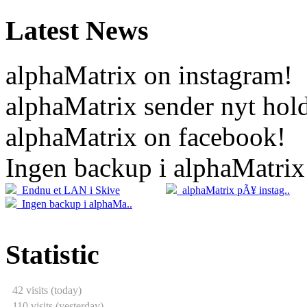
Latest News
alphaMatrix on instagram!
alphaMatrix sender nyt hold
alphaMatrix on facebook!
Ingen backup i alphaMatrix
20.04
2
Endnu et LAN i Skive
alphaMatrix pÃ¥ instag..
05.04
Ingen backup i alphaMa..
Statistic
42 visits (today)
110 visits (yesterday)