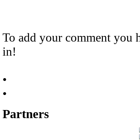
To add your comment you ha
in!
•
register now
•
log in
Partners