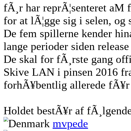
fÃ¸r har reprÃ¦senteret aM f
for at lÃ¦gge sig i selen, og
De fem spillerne kender hin
lange perioder siden releas
De skal for fÃ¸rste gang of
Skive LAN i pinsen 2016 fra
forhÃ¥bentlig allerede fÃ¥r 
Holdet bestÃ¥r af fÃ¸lgende 
mvpede